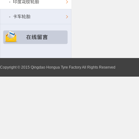
- 印度花纹轮胎
- 卡车轮胎
Copyright © 2015 Qingdao Hongua Tyre Factory All Rights Reserved