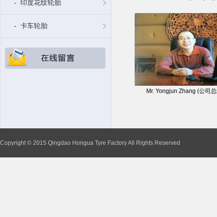
- 印度花纹轮胎
- 卡车轮胎
Mr. Yongjun Zhang (公
Copyright © 2015 Qingdao Hongua Tyre Factory All Rights Reserved