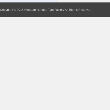
Copyright © 2015 Qingdao Hongua Tyre Factory All Rights Reserved